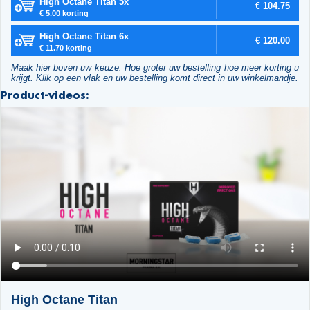
High Octane Titan 5x
€ 104.75
€ 5.00 korting
High Octane Titan 6x
€ 120.00
€ 11.70 korting
Maak hier boven uw keuze. Hoe groter uw bestelling hoe meer korting u
krijgt. Klik op een vlak en uw bestelling komt direct in uw winkelmandje.
Product-videos:
High Octane Titan