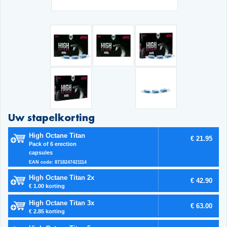
Uw stapelkorting
High Octane Titan
€ 21.95
Pack of 6 erection
capsules
EAN code: 8718247421114
High Octane Titan 2x
€ 42.90
€ 1.00 korting
High Octane Titan 3x
€ 63.00
€ 2.85 korting