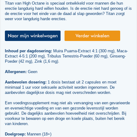
Titan van High Octane is speciaal ontwikkeld voor mannen die hun
erectie langdurig hard willen houden. Is de erectie niet hard genoeg of is
de erectie voor het einde van de daad al slap geworden? Titan zorgt
weer voor langdurig harde erecties.
Inhoud per dagdosering:
Muira Puama-Extract 4:1 (300 mg), Maca-
Extract 4-5:1 (200 mg), Tribulus Terrestris-Poeder (60 mg), Ginseng-
Poeder (42 mg), Zink (1,6 mg).
Allergenen:
Geen
Aanbevolen dosering:
1 dosis bestaat uit 2 capsules en moet
minimaal 1 uur voor seksuele activiteit worden ingenomen. De
aanbevolen dagelijkse dosis mag niet overschreden worden.
Een voedingssupplement mag niet als vervanging van een gevarieerde
en evenwichtige voeding en van een gezonde levensstijl worden
gebruikt. De dagelijks aanbevolen hoeveelheid niet overschrijden. Bij
voorkeur te bewaren op een droge en koele plaats, buiten het bereik
van kinderen.
Doelgroep:
Mannen (18+)