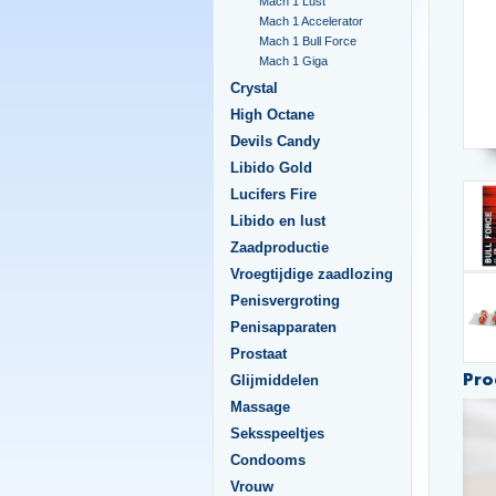
Mach 1 Lust
Mach 1 Accelerator
Mach 1 Bull Force
Mach 1 Giga
Crystal
High Octane
Devils Candy
Libido Gold
Lucifers Fire
Libido en lust
Zaadproductie
Vroegtijdige zaadlozing
Penisvergroting
Penisapparaten
Prostaat
Pro
Glijmiddelen
Massage
Seksspeeltjes
Condooms
Vrouw