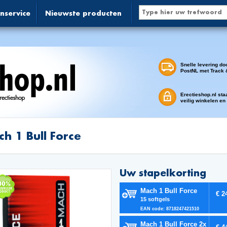
nservice
Nieuwste producten
Snelle levering do
PostNL met Track 
Erectieshop.nl sta
veilig winkelen en
h 1 Bull Force
Uw stapelkorting
Mach 1 Bull Force
€ 2
15 softgels
EAN code: 8718247421510
Mach 1 Bull Force 2x