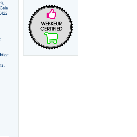
),
 Gele
E422.
.
htige
ts,