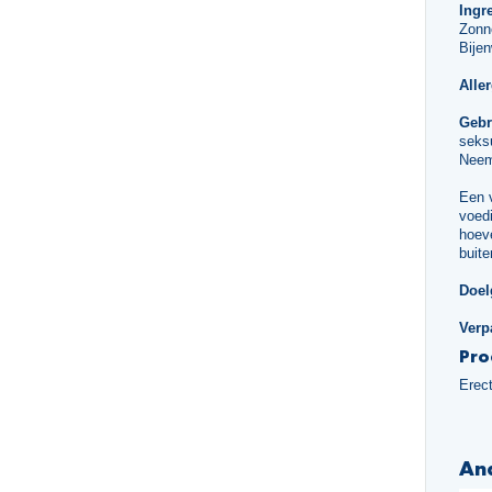
Ingr
Zonn
Bijen
Alle
Gebr
seksu
Neem 
Een 
voedi
hoeve
buite
Doel
Verp
Pro
Erect
An