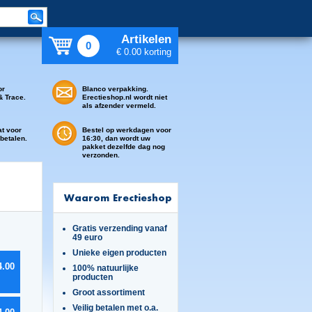
Artikelen
0
€ 0.00 korting
or
Blanco verpakking.
& Trace.
Erectieshop.nl wordt niet
als afzender vermeld.
at voor
Bestel op werkdagen voor
 betalen.
16:30, dan wordt uw
pakket dezelfde dag nog
verzonden.
Waarom Erectieshop
Gratis verzending vanaf
49 euro
Unieke eigen producten
4.00
100% natuurlijke
producten
Groot assortiment
Veilig betalen met o.a.