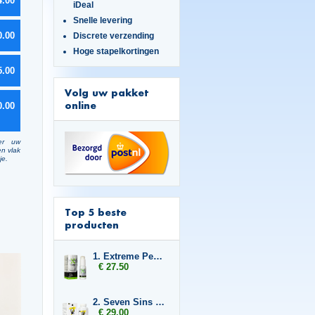
4.00
iDeal
Snelle levering
0.00
Discrete verzending
Hoge stapelkortingen
5.00
Volg uw pakket
online
0.00
er uw
en vlak
je.
Top 5 beste
producten
1. Extreme Penis Power Cream
€ 27.50
2. Seven Sins Grown
€ 29.00