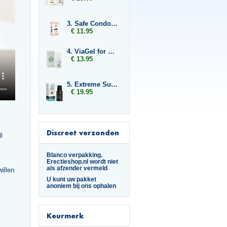
3. Safe Condoms Ultra Thin
€ 11.95
4. ViaGel for Men
€ 13.95
5. Extreme Super Fly
€ 19.95
Discreet verzonden
l
Blanco verpakking.
Erectieshop.nl wordt niet
als afzender vermeld
willen
U kunt uw pakket
anoniem bij ons ophalen
Keurmerk