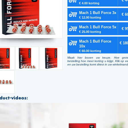
€ 4
€ 4.00 korting
Mach 1 Bull Force 3x
€ 6
€ 12.00 korting
Mach 1 Bull Force 5x
€ 9
€ 25.00 korting
Mach 1 Bull Force
€ 18
10x
€ 60.00 korting
Maak hier boven uw keuze. Hoe grot
bestelling hoe meer korting u krijgt. Klik op e
en uw bestelling komt direct in uw winkelmand
duct-videos: