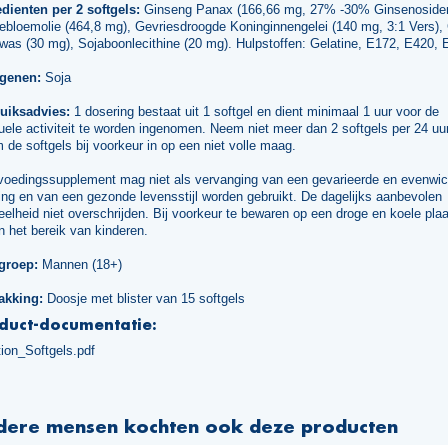
edienten per 2 softgels:
Ginseng Panax (166,66 mg, 27% -30% Ginsenosiden
ebloemolie (464,8 mg), Gevriesdroogde Koninginnengelei (140 mg, 3:1 Vers),
was (30 mg), Sojaboonlecithine (20 mg). Hulpstoffen: Gelatine, E172, E420, 
rgenen:
Soja
uiksadvies:
1 dosering bestaat uit 1 softgel en dient minimaal 1 uur voor de
ele activiteit te worden ingenomen. Neem niet meer dan 2 softgels per 24 uur
de softgels bij voorkeur in op een niet volle maag.
voedingssupplement mag niet als vervanging van een gevarieerde en evenwic
ng en van een gezonde levensstijl worden gebruikt. De dagelijks aanbevolen
elheid niet overschrijden. Bij voorkeur te bewaren op een droge en koele plaa
n het bereik van kinderen.
groep:
Mannen (18+)
akking:
Doosje met blister van 15 softgels
duct-documentatie:
ion_Softgels.pdf
dere mensen kochten ook deze producten