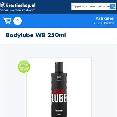
Artikelen
0
€ 0.00 korting
Producten
Bodylube WB 250ml