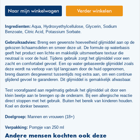
Ingredienten:
Aqua, Hydroxyethylcellulose, Glycerin, Sodium
Benzoate, Citric Acid, Potassium Sorbate.
Gebruiksadvies:
Breng een gewenste hoeveelheid glijmiddel aan op de
gekozen lichaamsdelen en smeer deze uit. De formule op waterbasis
geeft het product een lichte en makkelijk uitsmeerbare textuur die
neutraal is voor de huid. Tijdens gebruik zorgt het glijmiddel voor een
zacht en comfortabel gevoel. Een op water gebaseerde glijmiddel zoals
deze wordt na verloop van tijd langzaam door de huid opgenomen,
breng daarom desgewenst tussentijds nog extra aan, om een continue
glijdend gevoel te garanderen. Dit glijmiddel is gemakkelijk afwasbaar.
Test voorafgaand aan regelmatig gebruik het glijmiddel uit door een
klein beetje aan te brengen op de onderarm. Bij een allergische reactie
direct stoppen met het gebruik. Buiten het bereik van kinderen houden.
Koel en donker bewaren.
Doelgroep:
Mannen en vrouwen (18+)
Verpakking:
Pompje van 250 ml
Andere mensen kochten ook deze