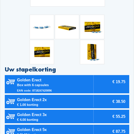
Uw stapelkorting
Golden Erect
€ 19.75
Box with 6 capsules
EAN code: 8718247420896
Golden Erect 2x
€ 38.50
€ 1.00 korting
Golden Erect 3x
€ 55.25
€ 4.00 korting
Golden Erect 5x
€ 87.75