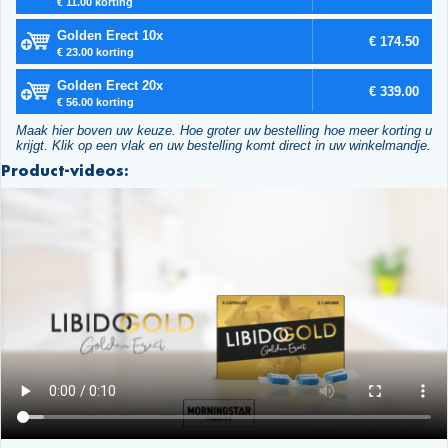
€ 11.00 korting
Golden Erect 10x
€ 174.50
€ 23.00 korting
Golden Erect 20x
€ 339.00
€ 56.00 korting
Maak hier boven uw keuze. Hoe groter uw bestelling hoe meer korting u
krijgt. Klik op een vlak en uw bestelling komt direct in uw winkelmandje.
Product-videos: