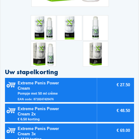
Uw stapelkorting
Extreme Penis Power
€ 27.50
Cream
Pompje met 50 ml crème
EAN code: 8718247420476
Extreme Penis Power
€ 48.50
Cream 2x
€ 6.50 korting
Extreme Penis Power
€ 69.00
Cream 3x
€ 13.50 korting