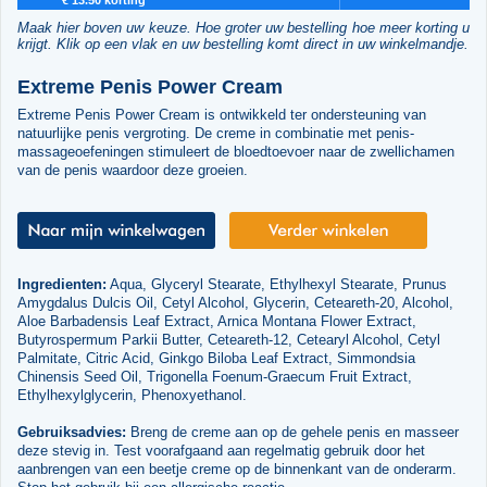
Maak hier boven uw keuze. Hoe groter uw bestelling hoe meer korting u
krijgt. Klik op een vlak en uw bestelling komt direct in uw winkelmandje.
Extreme Penis Power Cream
Extreme Penis Power Cream is ontwikkeld ter ondersteuning van
natuurlijke penis vergroting. De creme in combinatie met penis-
massageoefeningen stimuleert de bloedtoevoer naar de zwellichamen
van de penis waardoor deze groeien.
Ingredienten:
Aqua, Glyceryl Stearate, Ethylhexyl Stearate, Prunus
Amygdalus Dulcis Oil, Cetyl Alcohol, Glycerin, Ceteareth-20, Alcohol,
Aloe Barbadensis Leaf Extract, Arnica Montana Flower Extract,
Butyrospermum Parkii Butter, Ceteareth-12, Cetearyl Alcohol, Cetyl
Palmitate, Citric Acid, Ginkgo Biloba Leaf Extract, Simmondsia
Chinensis Seed Oil, Trigonella Foenum-Graecum Fruit Extract,
Ethylhexylglycerin, Phenoxyethanol.
Gebruiksadvies:
Breng de creme aan op de gehele penis en masseer
deze stevig in. Test voorafgaand aan regelmatig gebruik door het
aanbrengen van een beetje creme op de binnenkant van de onderarm.