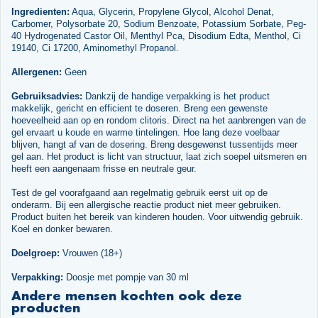
Ingredienten:
Aqua, Glycerin, Propylene Glycol, Alcohol Denat,
Carbomer, Polysorbate 20, Sodium Benzoate, Potassium Sorbate, Peg-
40 Hydrogenated Castor Oil, Menthyl Pca, Disodium Edta, Menthol, Ci
19140, Ci 17200, Aminomethyl Propanol.
Allergenen:
Geen
Gebruiksadvies:
Dankzij de handige verpakking is het product
makkelijk, gericht en efficient te doseren. Breng een gewenste
hoeveelheid aan op en rondom clitoris. Direct na het aanbrengen van de
gel ervaart u koude en warme tintelingen. Hoe lang deze voelbaar
blijven, hangt af van de dosering. Breng desgewenst tussentijds meer
gel aan. Het product is licht van structuur, laat zich soepel uitsmeren en
heeft een aangenaam frisse en neutrale geur.
Test de gel voorafgaand aan regelmatig gebruik eerst uit op de
onderarm. Bij een allergische reactie product niet meer gebruiken.
Product buiten het bereik van kinderen houden. Voor uitwendig gebruik.
Koel en donker bewaren.
Doelgroep:
Vrouwen (18+)
Verpakking:
Doosje met pompje van 30 ml
Andere mensen kochten ook deze
producten