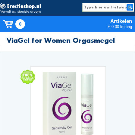
Artikelen
0
€ 0.00 korting
Producten
ViaGel for Women Orgasmegel