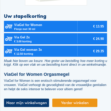
Uw stapelkorting
ViaGel for Women
€ 13.95
Flesje met 30 ml
Via Gel 2x
€ 24.90
€ 3.00 korting
Via Gel woman 3x
€ 29.35
€ 12.50 korting
Maak hier boven uw keuze. Hoe groter uw bestelling hoe meer korting u
krijgt. Klik op een vlak en uw bestelling komt direct in uw winkelmandje.
ViaGel for Women Orgasmegel
ViaGel for Women is een erotisch stimulerende orgasmegel voor
vrouwen. ViaGel verhoogt de gevoeligheid van de vrouwelijke genitalien
en helpt de seks intenser te beleven voor ultiem genot!