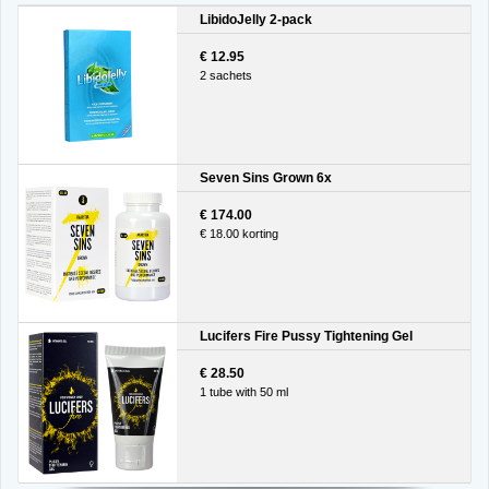
LibidoJelly 2-pack
€ 12.95
2 sachets
Seven Sins Grown 6x
€ 174.00
€ 18.00 korting
Lucifers Fire Pussy Tightening Gel
€ 28.50
1 tube with 50 ml