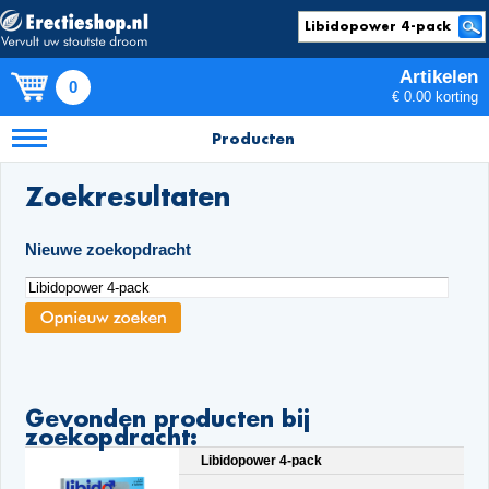
Artikelen
0
€ 0.00 korting
Producten
Zoekresultaten
Nieuwe zoekopdracht
Gevonden producten bij
zoekopdracht:
Libidopower 4-pack